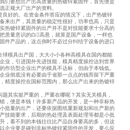
我们要想出产出高质量的热镀锌紧固件，首先便是
选正规大厂出产的资料。
是良好的。在资金条件答应的情况下，出产热镀锌
备来出产，其质量的稳定性很好，功率也高，只是
实热镀锌紧固件的出产并不是对技能要求十分高的
把质量意识的白高悬，就算是国产设备，一样也
固件产品的，这点倒时不必过分纠结于设备的进口
全球模具出产国，大大小小各种高模具在国内都能
企业，引进国外先进技能，模具精度操控达到世界
的作坊型企业出产的模具不达标，但由于本钱低。
企业彻底没有必要由于省那一点点的钱而留下严重
，精度操控在国标范围内，那么出产出来的热镀锌
问题其实挺严重的，严重在哪呢？其实无关模具，
错，便是本钱！许多新产品的开发，是一种非标热
小批量的出产，还要依据图纸重新规划和出产新的
产技能要求，后期的热处理及表面处理等都是小批
升，看不到的本钱往往比产品自身要高的多，但这
以企业要是碰到非标热镀锌紧固件的开发，要么应