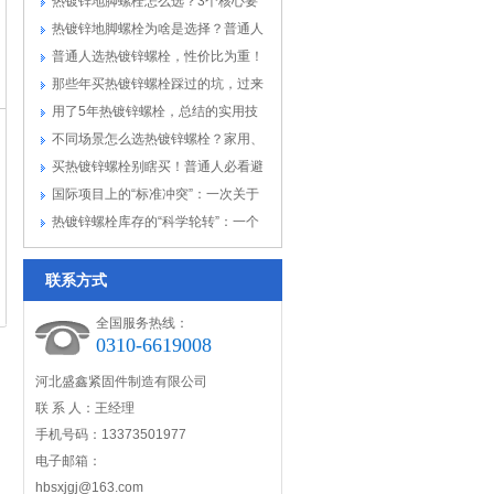
别犯...
热镀锌地脚螺栓怎么选？3个核心要
点，...
热镀锌地脚螺栓为啥是选择？普通人
一看...
普通人选热镀锌螺栓，性价比为重！
高性...
那些年买热镀锌螺栓踩过的坑，过来
人劝...
用了5年热镀锌螺栓，总结的实用技
巧，...
不同场景怎么选热镀锌螺栓？家用、
商用...
买热镀锌螺栓别瞎买！普通人必看避
坑指...
国际项目上的“标准冲突”：一次关于
热...
热镀锌螺栓库存的“科学轮转”：一个
仓...
联系方式
全国服务热线：
0310-6619008
河北盛鑫紧固件制造有限公司
联 系 人：王经理
手机号码：13373501977
电子邮箱：
hbsxjgj@163.com