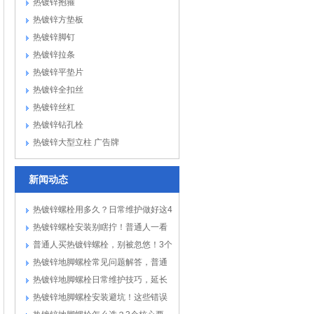
热镀锌抱箍
热镀锌方垫板
热镀锌脚钉
热镀锌拉条
热镀锌平垫片
热镀锌全扣丝
热镀锌丝杠
热镀锌钻孔栓
热镀锌大型立柱 广告牌
新闻动态
热镀锌螺栓用多久？日常维护做好这4
点
热镀锌螺栓安装别瞎拧！普通人一看
就会...
普通人买热镀锌螺栓，别被忽悠！3个
硬...
热镀锌地脚螺栓常见问题解答，普通
人遇...
热镀锌地脚螺栓日常维护技巧，延长
使用...
热镀锌地脚螺栓安装避坑！这些错误